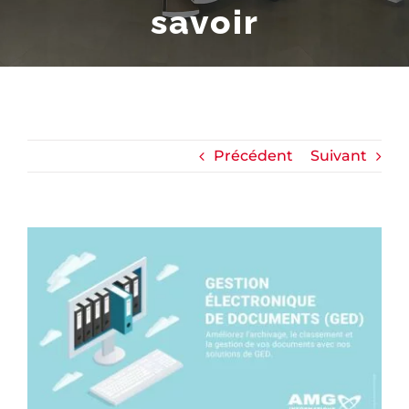
savoir
Précédent
Suivant
Voir
l'image
agrandie