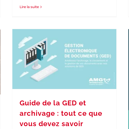
Lire la suite
La GED 100% Cloud – Gestion
G
Électronique de Documents
sécurisée et accessible
GED et archivage
Guide de la GED et
archivage : tout ce que
vous devez savoir