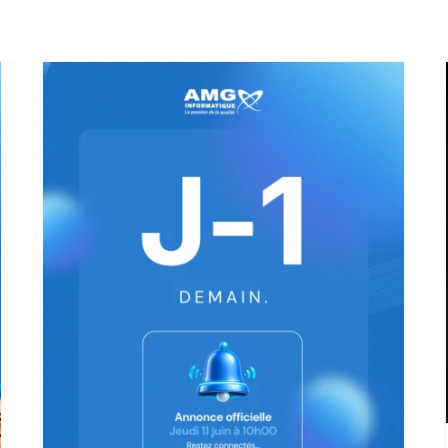
[Jour J] : AMG Informatique lance sa
division Intelligence Artificielle
Communication d'entreprise