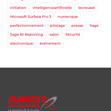
initiation
intelligenceartificielle
lecreusot
Microsoft Surface Pro 3
numerique
perfectionnement
pilotage
presse
Sage
Sage BI Reporting
salon
Sécurité
électronique
événement