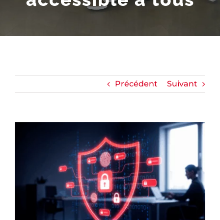
Précédent
Suivant
Voir
l'image
agrandie