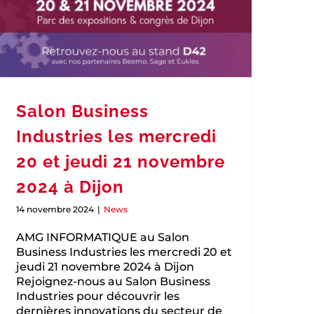
Sal
mercr
[Article de presse] AMG
NFORMATIQUE dans Traces Écrites
News
News
Salon Business
Industries les mercredi
20 et jeudi 21 novembre
2024 à Dijon
14 novembre 2024
|
News
AMG INFORMATIQUE au Salon
Business Industries les mercredi 20 et
jeudi 21 novembre 2024 à Dijon
Rejoignez-nous au Salon Business
Industries pour découvrir les
dernières innovations du secteur de