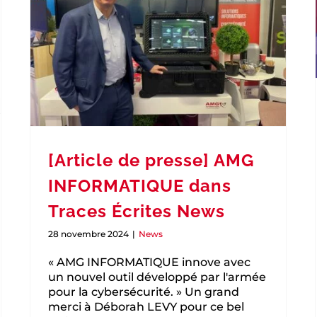
Facturation électronique, prêts pour
I
2026 ?
Logiciels de Gestion Sage
[Article de presse] AMG
INFORMATIQUE dans
Traces Écrites News
28 novembre 2024
|
News
« AMG INFORMATIQUE innove avec
un nouvel outil développé par l'armée
pour la cybersécurité. » Un grand
merci à Déborah LEVY pour ce bel