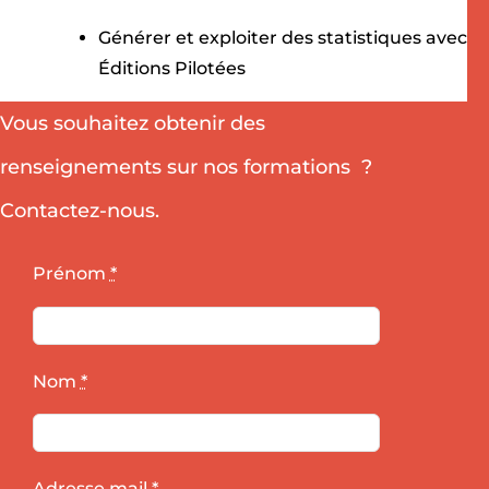
Générer et exploiter des statistiques avec
Éditions Pilotées
Vous souhaitez obtenir des
renseignements sur nos formations ?
Contactez-nous.
Prénom
*
Nom
*
Adresse mail
*