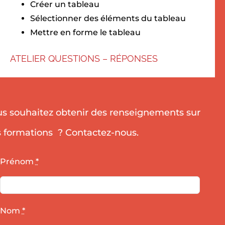
Créer un tableau
Sélectionner des éléments du tableau
Mettre en forme le tableau
ATELIER QUESTIONS – RÉPONSES
s souhaitez obtenir des renseignements sur
 formations ? Contactez-nous.
Prénom
*
Nom
*